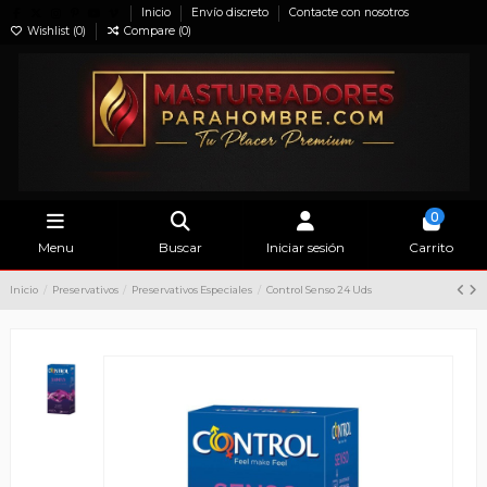
Inicio
Envío discreto
Contacte con nosotros
Wishlist (
0
)
Compare (
0
)
0
Menu
Buscar
Iniciar sesión
Carrito
Inicio
Preservativos
Preservativos Especiales
Control Senso 24 Uds