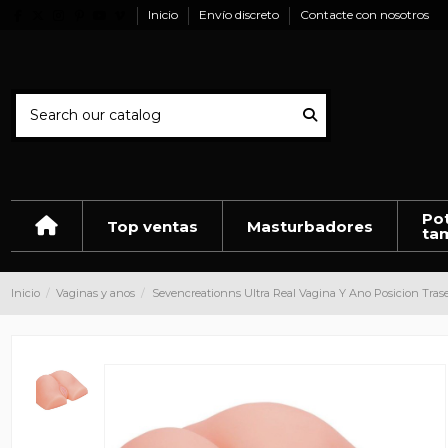
Inicio
Envío discreto
Contacte con nosotros
Pot
Top ventas
Masturbadores
ta
Inicio
Vaginas y anos
Sevencreationns Ultra Real Vagina Y Ano Posicion Tras