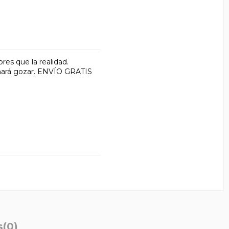
es que la realidad.
 hará gozar. ENVÍO GRATIS
s
(0)