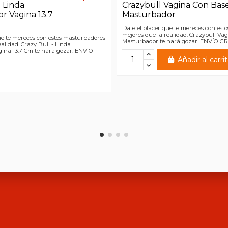
- Linda
Crazybull Vagina Con Bas
r Vagina 13.7
Masturbador
Date el placer que te mereces con es
mejores que la realidad. Crazybull Va
ue te mereces con estos masturbadores
Masturbador te hará gozar. ENVÍO G
ealidad. Crazy Bull - Linda
ina 13.7 Cm te hará gozar. ENVÍO
Añadir al carri