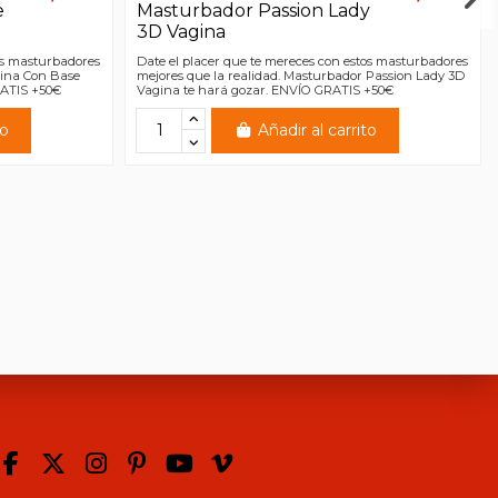
e
Masturbador Passion Lady
3D Vagina
tos masturbadores
Date el placer que te mereces con estos masturbadores
gina Con Base
mejores que la realidad. Masturbador Passion Lady 3D
RATIS +50€
Vagina te hará gozar. ENVÍO GRATIS +50€
to
Añadir al carrito