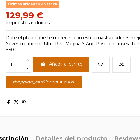
Últimas unidades en stock
129,99 €
Impuestos incluidos
Date el placer que te mereces con estos masturbadores mejor
Sevencreationns Ultra Real Vagina Y Ano Posicion Trasera te
+50€
Añadir al carrito
shopping_cart
Comprar ahora
cripción
Detalles del producto
Review